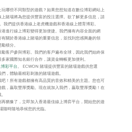
上玩哪些不同類型的遊戲？如果您想知道在數位博彩網站上
線上賭場將為您提供豐富的投注選擇。欲了解更多信息，請
no.com。我們提供香港線上老虎機遊戲和香港線上體育博彩。
香港進行線上博彩變得更加便捷。我們擁有內容全面的網
所有關於香港線上賭場的重要信息，並找到您感興趣的領
獎勵積分。
鼓勵客戶參與博彩。我們的客戶遍布全球，因此我們始終保
與多家國際知名銀行合作，讓資金轉帳更加便利。
上博彩平台
。 ECWON 賭場提供豐富的賭場遊戲供您選
我們，體驗最精彩刺激的賭場遊戲。
戲吧！所有遊戲都擁有高品質的音效和精美的主題。您也可
遊戲，贏取豐厚獎勵。現在就加入我們，贏取豐厚獎勵！在
戲。
別再猶豫了，立即加入香港最佳線上博弈平台，開始您的遊
 賭場隨時隨地恭候您的光臨。