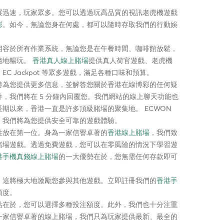
展迅速，玩家眾多。您可以透過玩高品質的視訊老虎機遊戲
彩
。如今，無論您身在何處，都可以隨時存取我們的行動娛
相容於所有作業系統，無論您是在午餐時間、咖啡館放鬆，
隨地暢玩。
香港真人線上賭場
提供真人荷官遊戲、老虎機
C Jackpot 等眾多遊戲，滿足各種口味和預算。
時為您提供更多信息，並解答您關於香港在線博彩的任何疑
，我們將在 5 分鐘內回覆您。我們網站的線上聊天功能也
期以來，香港一直是許多頂級賭場的聚集地。 ECWON
，我們將為您提供安全可靠的遊戲體驗。
性放在第一位。身為一家信譽卓著的
香港線上賭場
，我們致
賭場遊戲。透過免費遊戲，您可以在零風險的情況下學習遊
港手機真錢線上賭場
的一大優勢在於，您無需任何存款即可
，這將極大地激勵您參與其他遊戲。立即註冊我們的
香港手
額度。
點在於，您可以選擇多種投注額度。此外，我們也十分注重
一家信譽卓著的線上賭場，我們只為玩家提供最新、最全的