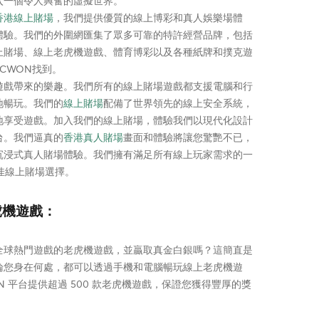
入一個令人興奮的虛擬世界。
香港線上賭場
，我們提供優質的線上博彩和真人娛樂場體
體驗。我們的外圍網匯集了眾多可靠的特許經營品牌，包括
上賭場、線上老虎機遊戲、體育博彩以及各種紙牌和撲克遊
CWON找到。
遊戲帶來的樂趣。我們所有的線上賭場遊戲都支援電腦和行
地暢玩。我們的
線上賭場
配備了世界領先的線上安全系統，
地享受遊戲。加入我們的線上賭場，體驗我們以現代化設計
台。我們逼真的
香港真人賭場
畫面和體驗將讓您驚艷不已，
沉浸式真人賭場體驗。我們擁有滿足所有線上玩家需求的一
佳線上賭場選擇。
虎機遊戲：
全球熱門遊戲的老虎機遊戲，並贏取真金白銀嗎？這簡直是
論您身在何處，都可以透過手機和電腦暢玩線上老虎機遊
N 平台提供超過 500 款老虎機遊戲，保證您獲得豐厚的獎