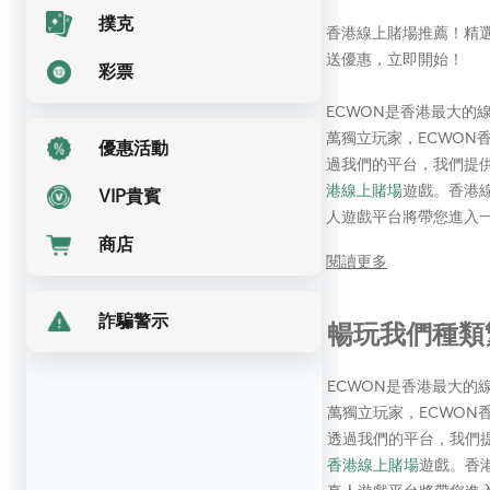
撲克
香港線上賭場推薦！精
送優惠，立即開始！
彩票
ECWON是香港最大的
萬獨立玩家，ECWON
優惠活動
過我們的平台，我們提
港線上賭場
遊戲。香港
VIP貴賓
人遊戲平台將帶您進入
商店
閱讀更多
詐騙警示
暢玩我們種類
ECWON是香港最大的
萬獨立玩家，ECWO
透過我們的平台，我們
香港線上賭場
遊戲。香