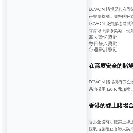
ECWON 賭場是您在
得豐厚獎勵，讓您的好
ECWON 免費賭場遊
香港線上賭場獎勵，例
新人歡迎獎勵
每日登入獎勵
每週纍計獎勵
在高度安全的賭
ECWON 賭場擁有安
易均採用 128 位元加密
香港的線上賭場
香港並沒有明確禁止線
採取措施阻止香港人訪