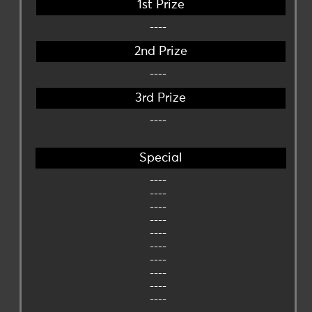
1st Prize
----
2nd Prize
----
3rd Prize
----
Special
----
----
----
----
----
----
----
----
----
----