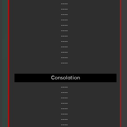
----
----
----
----
----
----
----
----
----
----
----
----
Consolation
----
----
----
----
----
----
----
----