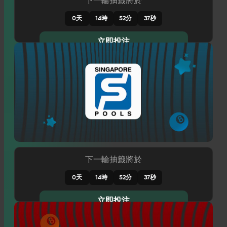
下一輪抽籤將於
0天
14時
52分
36秒
立即投注
下一輪抽籤將於
0天
14時
52分
36秒
立即投注