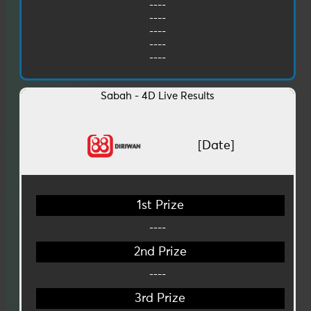
----
----
----
----
----
Sabah - 4D Live Results
[Date]
1st Prize
----
2nd Prize
----
3rd Prize