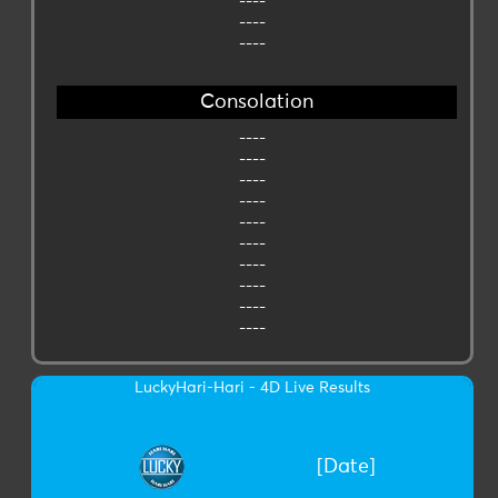
----
----
----
Consolation
----
----
----
----
----
----
----
----
----
----
LuckyHari-Hari - 4D Live Results
[Date]