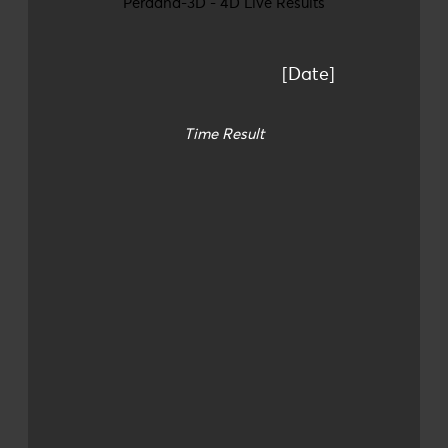
Perdana-3D - 4D Live Results
[Date]
Time
Result