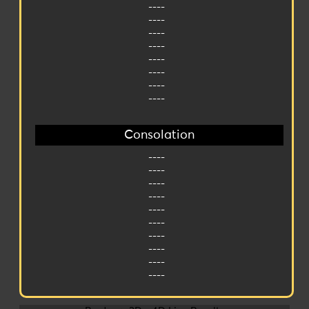
----
----
----
----
----
----
----
----
Consolation
----
----
----
----
----
----
----
----
----
----