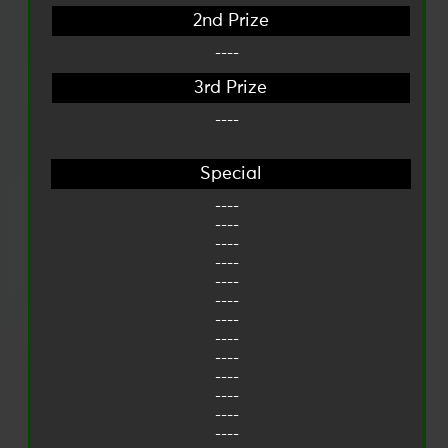
2nd Prize
----
3rd Prize
----
Special
----
----
----
----
----
----
----
----
----
----
----
----
----