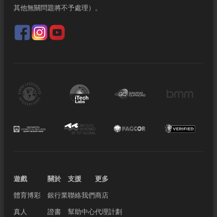
其他無關問題將不予處理）。
遊戲
關於
支援
更多
體育博彩
銀行業
聯絡我們
商店
真人
證書
幫助中心
代理計劃