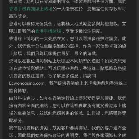
費遊戲，您可以在零風險的情況下學習遊戲的各個方面。我們
香港手機真錢線上賭場
的一大優勢在於，您無需任何存款即可
贏取獎金。
您還可以獲得充值獎金，這將極大地激勵您參與其他遊戲。立
即註冊我們的
香港手機賭場
，享受多種投注額度。
香港線上博彩的一大亮點在於，您可以選擇多種投注額度。此
外，我們也十分注重賭場遊戲的選擇。作為一家信譽卓著的線
上賭場，我們只為玩家提供最新、最全的遊戲。
您可以在數位博彩網站上玩哪些不同類型的遊戲？如果您想知
道在數位博彩網站上可以玩哪些遊戲，香港線上賭場將為您提
供豐富的投注選擇。欲了解更多信息，請訪問
Ecwoncasino.com。我們提供香港線上老虎機遊戲和香港線上
體育博彩。
由於科技進步，如今在香港進行線上博彩變得更加便捷。我們
擁有內容全面的網站，您可以在這裡獲取所有關於香港線上賭
場的重要信息，並找到您感興趣的領域。註冊後，您將獲得獎
勵積分。
我們提供豐厚的獎勵，鼓勵客戶參與博彩。我們的客戶遍布全
球，因此我們始終保持政策的透明度。我們與多家國際知名銀