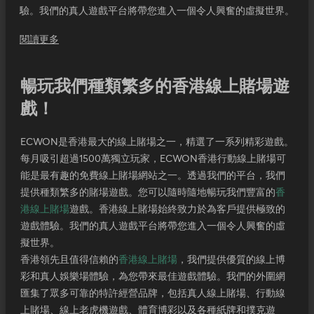
驗。我們的真人遊戲平台將帶您進入一個令人興奮的虛擬世界。
閱讀更多
暢玩我們種類繁多的香港線上賭場遊
戲！
ECWON是香港最大的線上賭場之一，精選了一系列精彩遊戲。
每月吸引超過1500萬獨立玩家，ECWON香港行動線上賭場可
能是最有趣的免費線上賭場網站之一。透過我們的平台，我們
提供種類繁多的賭場遊戲。您可以隨時隨地暢玩我們豐富的
香
港線上賭場
遊戲。香港線上賭場始終致力於為客戶提供極致的
遊戲體驗。我們的真人遊戲平台將帶您進入一個令人興奮的虛
擬世界。
香港領先且值得信賴的
香港線上賭場
，我們提供優質的線上博
彩和真人娛樂場體驗，為您帶來最佳遊戲體驗。我們的外圍網
匯集了眾多可靠的特許經營品牌，包括真人線上賭場、行動線
上賭場、線上老虎機遊戲、體育博彩以及各種紙牌和撲克遊