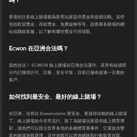
嗎？
香港的許多線上賭場都為新舊玩家提供獎金和促銷活動。這些
包括歡迎獎金、存款獎金、免費旋轉等等。請查看各賭場的網
站或聯絡客服，以了解有哪些獎金可供領取。
Ecwon 在亞洲合法嗎？
當然合法！ ECWON 線上賭場在亞洲合法運作。其所有組成部
分均已獲得許可、註冊，安全可靠，目前已擁有超過一百萬的
客戶。
如何找到最安全、最好的線上賭場？
在亞洲，沒有比 Ecwoncasino 更安全、更值得信賴的線上賭場
了。線上賭場如今非常流行。除了為賭場玩家提供線上體育博
彩，讓他們可以投注世界各地的各種體育賽事外，它還提供豐
富的賭場遊戲選擇，這些遊戲可以透過網路和行動裝置存取。