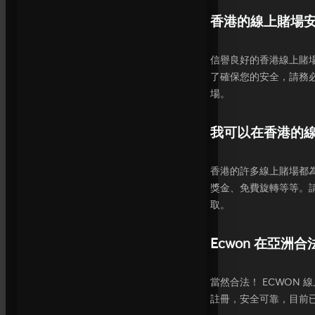
香港的線上賭場
信譽良好的香港線上賭
了確保您的安全，請務
場。
我可以在香港的
香港的許多線上賭場都
獎金、免費旋轉等等。
取。
Ecwon 在亞洲
當然合法！ ECWON
註冊，安全可靠，目前