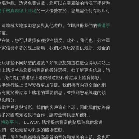
賭場遊戲。透過免費遊戲，您可以在零風險的情況下學習遊
港手機真錢線上賭場
的一大優勢在於，您無需任何存款即可
，這將極大地激勵您參與其他遊戲。立即註冊我們的
香港手
額度。
點在於，您可以選擇多種投注額度。此外，我們也十分注重
一家信譽卓著的線上賭場，我們只為玩家提供最新、最全的
上玩哪些不同類型的遊戲？如果您想知道在數位博彩網站上
線上賭場將為您提供豐富的投注選擇。欲了解更多信息，請
no.com。我們提供香港線上老虎機遊戲和香港線上體育博彩。
香港進行線上博彩變得更加便捷。我們擁有內容全面的網
所有關於香港線上賭場的重要信息，並找到您感興趣的領
獎勵積分。
鼓勵客戶參與博彩。我們的客戶遍布全球，因此我們始終保
與多家國際知名銀行合作，讓資金轉帳更加便利。
上博彩平台
。 ECWON 賭場提供豐富的賭場遊戲供您選
我們，體驗最精彩刺激的賭場遊戲。
戲吧！所有遊戲都擁有高品質的音效和精美的主題。您也可