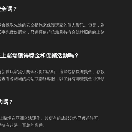
安全嗎？
場會採取先進的安全措施來保護玩家的個人資訊。但是，為
必事先做好調查，只選擇值得信賴且持有合法牌照的線上賭
線上賭場獲得獎金和促銷活動嗎？
為新舊玩家提供獎金和促銷活動。這些包括歡迎獎金、存款
請查看各賭場的網站或聯絡客服，以了解有哪些獎金可供領
合法嗎？
 線上賭場在亞洲合法運作。其所有組成部分均已獲得許可、
已擁有超過一百萬的客戶。