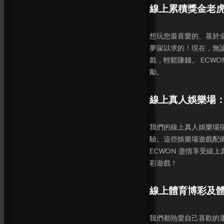
線上累積獎金老
想玩您最喜愛的、基於
夢寐以求的！現在，無
戲，輕鬆賺錢。 ECWO
勵。
線上真人娛樂場
我們的線上真人娛樂場
驗。這些娛樂場遊戲配
ECWON 盡情享受線
彩遊戲！
線上體育博彩及
我們都熱愛自己喜歡的運