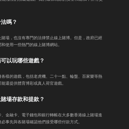
。
合法嗎？
上賭場，也沒有專門的法律禁止線上賭博。但是，政府已經
問和使用一些熱門的線上賭博網站。
場可以玩哪些遊戲？
種各樣的遊戲，包括老虎機、二十一點、輪盤、百家樂等熱
可能還提供體育博彩或真人荷官遊戲。
上賭場存款和提款？
卡、金融卡、電子錢包和銀行轉帳在大多數香港線上賭場進
務必事先與各賭場確認他們接受哪些付款方式。