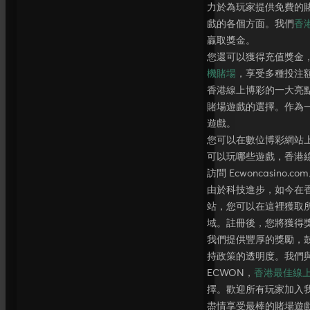
力於為玩家提供免費的
戲的各個方面。我們
香
贏取獎金。
您還可以獲得充值獎金
機賭場
，享受多種投注
香港線上博彩的一大亮
賭場遊戲的選擇。作為
遊戲。
您可以在數位博彩網站
可以玩哪些遊戲，香港
訪問 Ecwoncasi
由於科技進步，如今在
站，您可以在這裡獲取
域。註冊後，您將獲得
我們提供豐厚的獎勵，
持政策的透明度。我們
ECWON，
香港最佳線
擇。歡迎所有玩家加入
盡情享受最棒的賭場遊