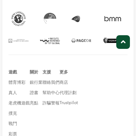
遊戲
關於
支援
更多
體育博彩
銀行業
聯絡我們
商店
真人
證書
幫助中心
代理計劃
Trustpilot
老虎機遊戲
亮點
詐騙警報
撲克
戰鬥
彩票