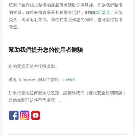
玩家們都對線上賭場的最新優惠活動充滿興趣。作為我們賭場
的會員，你將有機會享受各種優惠活動，例如
歡迎獎金
、充值
獎金、現金返利等等。讓你在享受優惠的同時，也能贏得豐厚
獎金。
幫助我們提升您的使用者體驗
您的寶貴回饋將獲得獎勵！
透過 Telegram 與我們聯絡：
echk8
如果您發現任何漏洞或洩露，請聯絡我們（僅限安全相關問題；
其他無關問題將不予處理）。