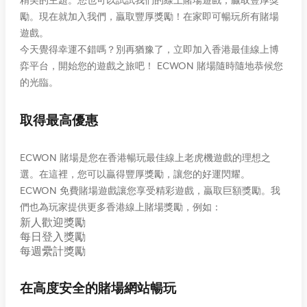
精美的主題。您也可以試試我們的線上賭場遊戲，贏取豐厚獎
勵。現在就加入我們，贏取豐厚獎勵！在家即可暢玩所有賭場
遊戲。
今天覺得幸運不錯嗎？別再猶豫了，立即加入香港最佳線上博
弈平台，開始您的遊戲之旅吧！ ECWON 賭場隨時隨地恭候您
的光臨。
取得最高優惠
ECWON 賭場是您在香港暢玩最佳線上老虎機遊戲的理想之
選。在這裡，您可以贏得豐厚獎勵，讓您的好運閃耀。
ECWON 免費賭場遊戲讓您享受精彩遊戲，贏取巨額獎勵。我
們也為玩家提供更多香港線上賭場獎勵，例如：
新人歡迎獎勵
每日登入獎勵
每週纍計獎勵
在高度安全的賭場網站暢玩