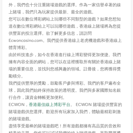
外，我們也十分注重賭場遊戲的選擇。作為一家信譽卓著的線
上賭場，我們只為玩家提供最新、最全的遊戲。
您可以在數位博彩網站上玩哪些不同類型的遊戲？如果您想知
道在數位博彩網站上可以玩哪些遊戲，香港線上賭場將為您提
供豐富的投注選擇。欲了解更多信息，請訪問
Ecwoncasino.com。我們提供香港線上老虎機遊戲和香港線上
體育博彩。
由於科技進步，如今在香港進行線上博彩變得更加便捷。我們
擁有內容全面的網站，您可以在這裡獲取所有關於香港線上賭
場的重要信息，並找到您感興趣的領域。註冊後，您將獲得獎
勵積分。
我們提供豐厚的獎勵，鼓勵客戶參與博彩。我們的客戶遍布全
球，因此我們始終保持政策的透明度。我們與多家國際知名銀
行合作，讓資金轉帳更加便利。
ECWON，
香港最佳線上博彩平台
。 ECWON 賭場提供豐富的
賭場遊戲供您選擇。歡迎所有玩家加入我們，體驗最精彩刺激
的賭場遊戲。
盡情享受最棒的賭場遊戲吧！所有遊戲都擁有高品質的音效和