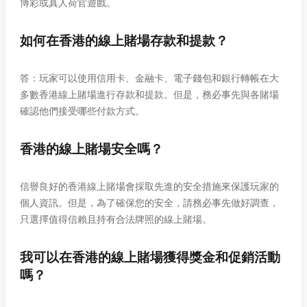
博彩或真人荷官遊戲。
如何在香港的線上賭場存款和提款？
答：玩家可以使用信用卡、金融卡、電子錢包和銀行轉帳在大
多數香港線上賭場進行存款和提款。但是，務必事先與各賭場
確認他們接受哪些付款方式。
香港的線上賭場安全嗎？
信譽良好的香港線上賭場會採取先進的安全措施來保護玩家的
個人資訊。但是，為了確保您的安全，請務必事先做好調查，
只選擇值得信賴且持有合法牌照的線上賭場。
我可以在香港的線上賭場獲得獎金和促銷活動
嗎？