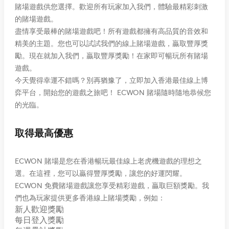
賭場遊戲供您選擇。歡迎所有玩家加入我們，體驗最精彩刺激
的賭場遊戲。
盡情享受最棒的賭場遊戲吧！所有遊戲都擁有高品質的音效和
精美的主題。您也可以試試我們的線上賭場遊戲，贏取豐厚獎
勵。現在就加入我們，贏取豐厚獎勵！在家即可暢玩所有賭場
遊戲。
今天覺得幸運不錯嗎？別再猶豫了，立即加入香港最佳線上博
弈平台，開始您的遊戲之旅吧！ ECWON 賭場隨時隨地恭候您
的光臨。
取得最高優惠
ECWON 賭場是您在香港暢玩最佳線上老虎機遊戲的理想之
選。在這裡，您可以贏得豐厚獎勵，讓您的好運閃耀。
ECWON 免費賭場遊戲讓您享受精彩遊戲，贏取巨額獎勵。我
們也為玩家提供更多香港線上賭場獎勵，例如：
新人歡迎獎勵
每日登入獎勵