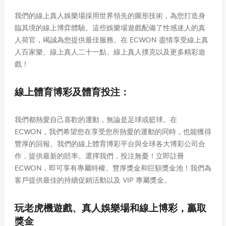
我們的線上真人娛樂場採用世界領先的圖形技術，為您打造身
臨其境的線上博弈體驗。這些娛樂場遊戲配備了性感迷人的真
人荷官，竭誠為您提供最佳服務。在 ECWON 盡情享受線上真
人百家樂、線上真人二十一點、線上真人撲克以及更多精彩遊
戲！
線上體育博彩及體育投注：
我們都熱愛自己喜歡的運動，無論是足球或籃球。在
ECWON，我們希望您在享受您所熱愛的運動的同時，也能獲得
豐厚的回報。我們的線上體育博彩平台與全球各大博彩公司合
作，提供最新的賠率。選擇我們，投注無憂！立即註冊
ECWON，即可享有專屬特權、豐厚獎金和巨額獎金池！我們為
客戶提供最佳的持續促銷活動以及 VIP 專屬獎金。
玩老虎機遊戲、真人娛樂場和線上博彩，贏取
獎金