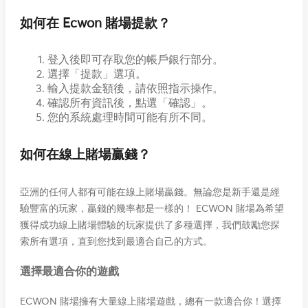
如何在 Ecwon 賭場提款？
登入後即可存取您的帳戶銀行部分。
選擇「提款」選項。
輸入提款金額後，請依照指示操作。
確認所有資訊後，點選「確認」。
您的系統處理時間可能有所不同。
如何在線上賭場贏錢？
亞洲的任何人都有可能在線上賭場贏錢。無論您是新手還是經
驗豐富的玩家，贏錢的幾率都是一樣的！ ECWON 賭場為希望
獲得成功線上賭場體驗的玩家提供了多種選擇，我們鼓勵您探
索所有選項，直到您找到最適合自己的方式。
選擇最適合你的遊戲
ECWON 賭場擁有大量線上賭場遊戲，總有一款適合你！選擇