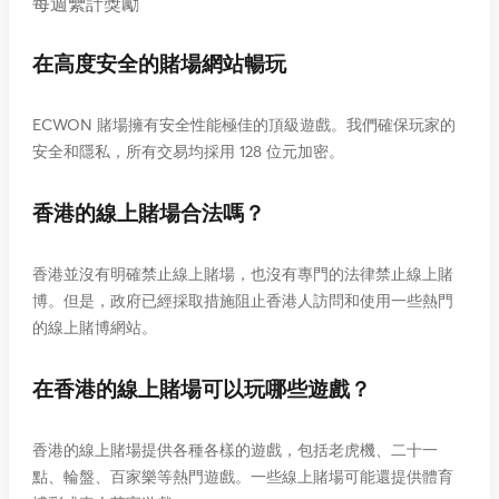
每週纍計獎勵
在高度安全的賭場網站暢玩
ECWON 賭場擁有安全性能極佳的頂級遊戲。我們確保玩家的
安全和隱私，所有交易均採用 128 位元加密。
香港的線上賭場合法嗎？
香港並沒有明確禁止線上賭場，也沒有專門的法律禁止線上賭
博。但是，政府已經採取措施阻止香港人訪問和使用一些熱門
的線上賭博網站。
在香港的線上賭場可以玩哪些遊戲？
香港的線上賭場提供各種各樣的遊戲，包括老虎機、二十一
點、輪盤、百家樂等熱門遊戲。一些線上賭場可能還提供體育