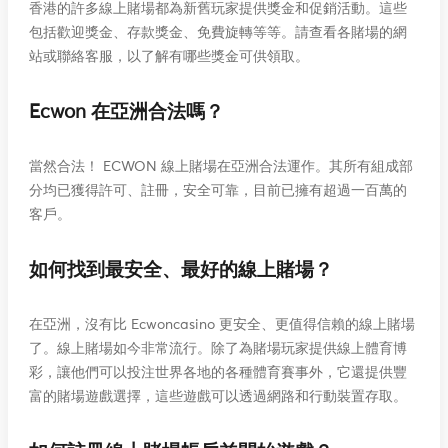
香港的許多線上賭場都為新舊玩家提供獎金和促銷活動。這些
包括歡迎獎金、存款獎金、免費旋轉等等。請查看各賭場的網
站或聯絡客服，以了解有哪些獎金可供領取。
Ecwon 在亞洲合法嗎？
當然合法！ ECWON 線上賭場在亞洲合法運作。其所有組成部
分均已獲得許可、註冊，安全可靠，目前已擁有超過一百萬的
客戶。
如何找到最安全、最好的線上賭場？
在亞洲，沒有比 Ecwoncasino 更安全、更值得信賴的線上賭場
了。線上賭場如今非常流行。除了為賭場玩家提供線上體育博
彩，讓他們可以投注世界各地的各種體育賽事外，它還提供豐
富的賭場遊戲選擇，這些遊戲可以透過網路和行動裝置存取。