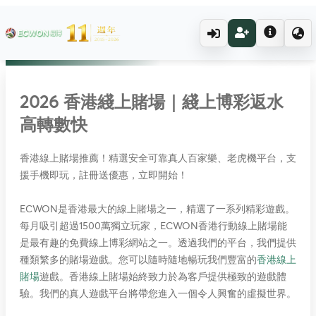
2026 香港綫上賭場｜綫上博彩返水
高轉數快
香港線上賭場推薦！精選安全可靠真人百家樂、老虎機平台，支
援手機即玩，註冊送優惠，立即開始！
ECWON是香港最大的線上賭場之一，精選了一系列精彩遊戲。
每月吸引超過1500萬獨立玩家，ECWON香港行動線上賭場能
是最有趣的免費線上博彩網站之一。透過我們的平台，我們提供
種類繁多的賭場遊戲。您可以隨時隨地暢玩我們豐富的
香港線上
賭場
遊戲。香港線上賭場始終致力於為客戶提供極致的遊戲體
驗。我們的真人遊戲平台將帶您進入一個令人興奮的虛擬世界。