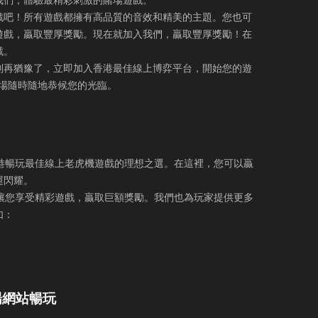
我們，體驗最精彩刺激的賭場遊戲。
戲吧！所有遊戲都擁有高品質的音效和精美的主題。您也可
遊戲，贏取豐厚獎勵。現在就加入我們，贏取豐厚獎勵！在
戲。
別再猶豫了，立即加入香港最佳線上博弈平台，開始您的遊
 賭場隨時隨地恭候您的光臨。
香港暢玩最佳線上老虎機遊戲的理想之選。在這裡，您可以贏
運閃耀。
戲讓您享受精彩遊戲，贏取巨額獎勵。我們也為玩家提供更多
如：
場網站暢玩