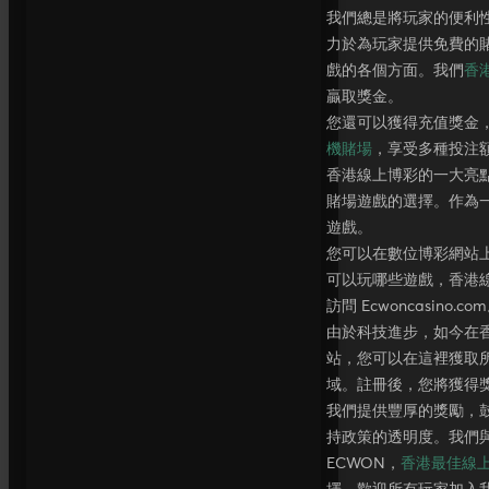
我們總是將玩家的便利
力於為玩家提供免費的
戲的各個方面。我們
香
贏取獎金。
您還可以獲得充值獎金
機賭場
，享受多種投注
香港線上博彩的一大亮
賭場遊戲的選擇。作為
遊戲。
您可以在數位博彩網站
可以玩哪些遊戲，香港
訪問 Ecwoncasi
由於科技進步，如今在
站，您可以在這裡獲取
域。註冊後，您將獲得
我們提供豐厚的獎勵，
持政策的透明度。我們
ECWON，
香港最佳線