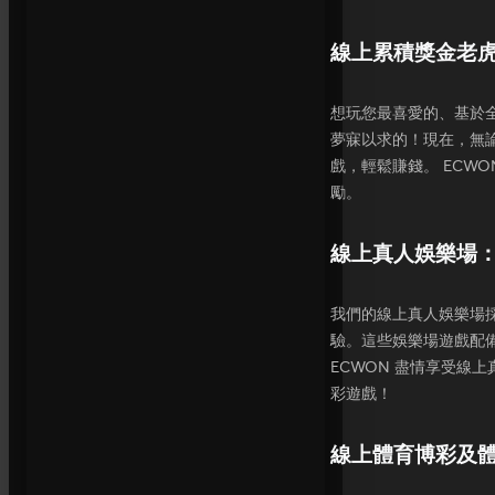
線上累積獎金老
想玩您最喜愛的、基於
夢寐以求的！現在，無
戲，輕鬆賺錢。 ECWO
勵。
線上真人娛樂場
我們的線上真人娛樂場
驗。這些娛樂場遊戲配
ECWON 盡情享受線
彩遊戲！
線上體育博彩及