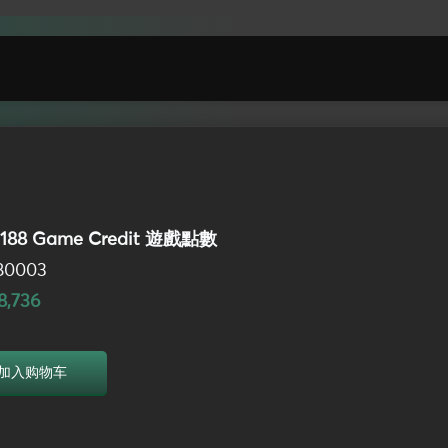
 188 Game Credit 遊戲點數
80003
8,736
加入购物车