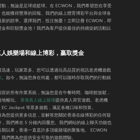
動，無論是足球或籃球。在 ECWON，我們希望您在享受
，也能獲得豐厚的回報。我們的線上體育博彩平台與全球各
新的賠率。選擇我們，投注無憂！立即註冊 ECWON，即
獎金和巨額獎金池！我們為客戶提供最佳的持續促銷活動以
真人娛樂場和線上博彩，贏取獎金
展迅速，玩家眾多。您可以透過玩高品質的視訊老虎機遊戲
彩
。如今，無論您身在何處，都可以隨時存取我們的行動娛
相容於所有作業系統，無論您是在午餐時間、咖啡館放鬆，
隨地暢玩。
香港真人線上賭場
提供真人荷官遊戲、老虎機
C Jackpot 等眾多遊戲，滿足各種口味和預算。
時為您提供更多信息，並解答您關於香港在線博彩的任何疑
，我們將在 5 分鐘內回覆您。我們網站的線上聊天功能也
期以來，香港一直是許多頂級賭場的聚集地。 ECWON
，我們將為您提供安全可靠的遊戲體驗。